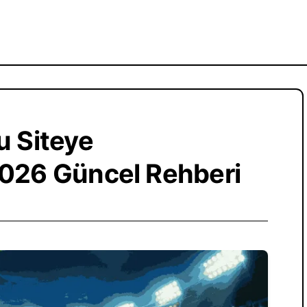
u Siteye
026 Güncel Rehberi