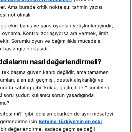
r. Ama burada kritik nokta şu: tahmin yazısı
si not olmalı.
erekir: bahis ve şans oyunları yetişkinler içindir;
oynama. Kontrol zorlaşıyorsa ara vermek, limit
kir. Sorumlu oyun ve bağımlılıkla mücadele
ir başlangıç noktasıdır.
ddialarını nasıl değerlendirmeli?
sı tek başına güven kanıtı değildir, ama tamamen
umları, alan adı geçmişi, destek alışkanlığı ve
urada katalog gibi “köklü, güçlü, lider” cümleleri
 soru şudur: kullanıcı sorun yaşadığında
r mu?
sitesi mi?” gibi iddiaları okurken de aynı mesafeyi
eğerlendirme için
Betvino Türkiye'nin en eski
yi bir değerlendirme, sadece geçmişe değil