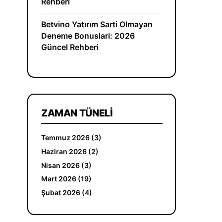
Rehberi
Betvino Yatırım Sarti Olmayan
Deneme Bonuslari: 2026
Güncel Rehberi
ZAMAN TÜNELI
Temmuz 2026 (3)
Haziran 2026 (2)
Nisan 2026 (3)
Mart 2026 (19)
Şubat 2026 (4)