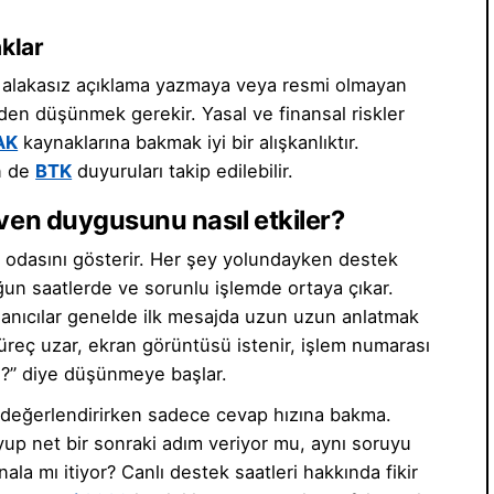
klar
a, alakasız açıklama yazmaya veya resmi olmayan
iden düşünmek gerekir. Yasal ve finansal riskler
AK
kaynaklarına bakmak iyi bir alışkanlıktır.
in de
BTK
duyuruları takip edilebilir.
ven duygusunu nasıl etkiler?
ka odasını gösterir. Her şey yolundayken destek
oğun saatlerde ve sorunlu işlemde ortaya çıkar.
lanıcılar genelde ilk mesajda uzun uzun anlatmak
 süreç uzar, ekran görüntüsü istenir, işlem numarası
 mı?” diye düşünmeye başlar.
değerlendirirken sadece cevap hızına bakma.
up net bir sonraki adım veriyor mu, aynı soruyu
ala mı itiyor? Canlı destek saatleri hakkında fikir