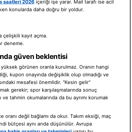
a saatleri 2026
içeriği işe yarar. Mail tarafı ise acil
ken konularda daha doğru bir yoldur.
 çelişkili kayıt açma.
rar deneme.
fında güven beklentisi
e yüksek görünen oranla kurulmaz. Oranın hangi
diği, kupon onayında değişiklik olup olmadığı ve
asındaki mesafesi önemlidir. “Kesin gelir”
lmak gerekir; spor karşılaşmalarında sonuç
ran ve tahmin okumalarında da bu ayrımı korumak
e oranı değil bağlamı da okur. Takım eksiği, maç
endi bütçesi aynı anda düşünülür. Avrupa
pa bahis oranları ve tahminleri
yazısı bu