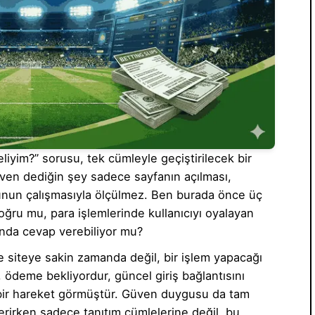
iyim?” sorusu, tek cümleyle geçiştirilecek bir
üven dediğin şey sadece sayfanın açılması,
unun çalışmasıyla ölçülmez. Ben burada önce üç
oğru mu, para işlemlerinde kullanıcıyı oyalayan
k anda cevap verebiliyor mu?
e siteye sakin zamanda değil, bir işlem yapacağı
r, ödeme bekliyordur, güncel giriş bağlantısını
 bir hareket görmüştür. Güven duygusu da tam
erirken sadece tanıtım cümlelerine değil, bu