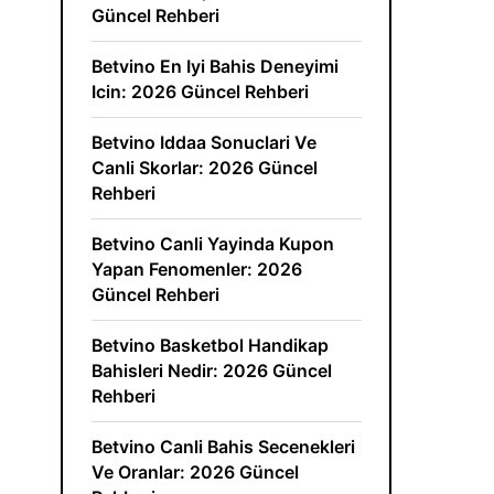
Güncel Rehberi
Betvino En Iyi Bahis Deneyimi
Icin: 2026 Güncel Rehberi
Betvino Iddaa Sonuclari Ve
Canli Skorlar: 2026 Güncel
Rehberi
Betvino Canli Yayinda Kupon
Yapan Fenomenler: 2026
Güncel Rehberi
Betvino Basketbol Handikap
Bahisleri Nedir: 2026 Güncel
Rehberi
Betvino Canli Bahis Secenekleri
Ve Oranlar: 2026 Güncel