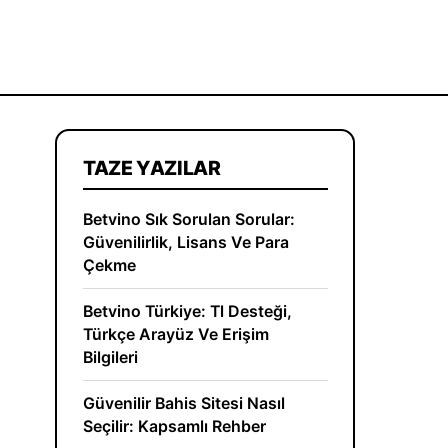
TAZE YAZILAR
Betvino Sık Sorulan Sorular:
Güvenilirlik, Lisans Ve Para
Çekme
Betvino Türkiye: Tl Desteği,
Türkçe Arayüz Ve Erişim
Bilgileri
Güvenilir Bahis Sitesi Nasıl
Seçilir: Kapsamlı Rehber