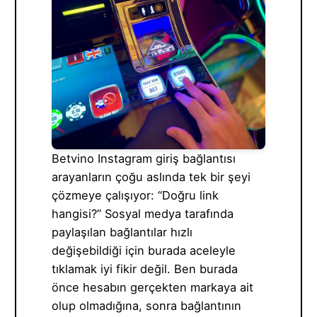
Betvino Instagram giriş bağlantısı
arayanların çoğu aslında tek bir şeyi
çözmeye çalışıyor: “Doğru link
hangisi?” Sosyal medya tarafında
paylaşılan bağlantılar hızlı
değişebildiği için burada aceleyle
tıklamak iyi fikir değil. Ben burada
önce hesabın gerçekten markaya ait
olup olmadığına, sonra bağlantının