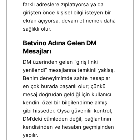
farklı adreslere zıplatıyorsa ya da
girişten önce kişisel bilgi isteyen bir
ekran açıyorsa, devam etmemek daha
sağlıklı olur.
Betvino Adına Gelen DM
Mesajları
DM üzerinden gelen “giriş linki
yenilendi” mesajlarına temkinli yaklaş.
Benim deneyimimde sahte hesaplar
en çok burada başarılı olur; çünkü
mesaj doğrudan geldiği için kullanıcı
kendini özel bir bilgilendirme almış
gibi hisseder. Oysa güvenilir kontrol,
DM’deki cümleden değil, bağlantının
kendisinden ve hesabın geçmişinden
yapılır.