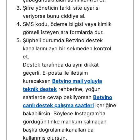
Şifre yöneticin farklı site uyarısı
veriyorsa bunu ciddiye al.
SMS kodu, ödeme bilgisi veya kimlik
görseli isteyen ara formlarda dur.
Şüpheli durumda Betvino destek
kanallarını ayrı bir sekmeden kontrol
et.
Destek tarafında da aynı dikkat
geçerli. E-posta ile iletişim
kuracaksan
Betvino mail yoluyla
teknik destek
rehberine, yoğun
saatlerde cevap bekliyorsan
Betvino
canlı destek çalışma saatleri
içeriğine
bakabilirsin. Böylece Instagram’da
gördüğün linke mahkum kalmadan
başka doğrulama kanalları da
kullanmış olursun.