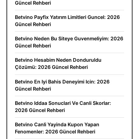
Güncel Rehberi
Betvino Payfix Yatırım Limitleri Guncel: 2026
Güncel Rehberi
Betvino Neden Bu Siteye Guvenmeliyim: 2026
Güncel Rehberi
Betvino Hesabim Neden Donduruldu
Çözümü: 2026 Güncel Rehberi
Betvino En Iyi Bahis Deneyimi Icin: 2026
Güncel Rehberi
Betvino Iddaa Sonuclari Ve Canli Skorlar:
2026 Güncel Rehberi
Betvino Canli Yayinda Kupon Yapan
Fenomenler: 2026 Güncel Rehberi