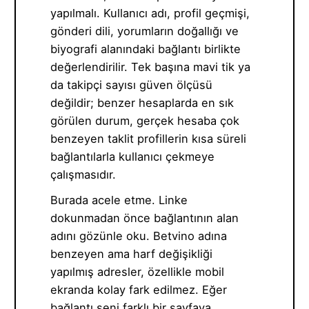
yapılmalı. Kullanıcı adı, profil geçmişi,
gönderi dili, yorumların doğallığı ve
biyografi alanındaki bağlantı birlikte
değerlendirilir. Tek başına mavi tik ya
da takipçi sayısı güven ölçüsü
değildir; benzer hesaplarda en sık
görülen durum, gerçek hesaba çok
benzeyen taklit profillerin kısa süreli
bağlantılarla kullanıcı çekmeye
çalışmasıdır.
Burada acele etme. Linke
dokunmadan önce bağlantının alan
adını gözünle oku. Betvino adına
benzeyen ama harf değişikliği
yapılmış adresler, özellikle mobil
ekranda kolay fark edilmez. Eğer
bağlantı seni farklı bir sayfaya,